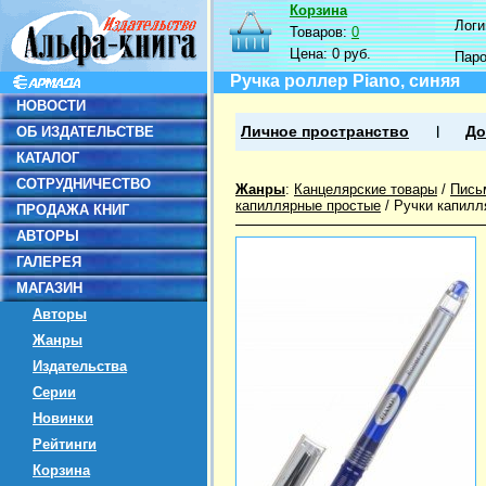
Корзина
Логин
Товаров:
0
Цена:
0 руб.
Пар
Ручка роллер Piano, синяя
НОВОСТИ
ОБ ИЗДАТЕЛЬСТВЕ
Личное пространство
До
КАТАЛОГ
СОТРУДНИЧЕСТВО
Жанры
:
Канцелярские товары
/
Пись
капиллярные простые
/
Ручки капилл
ПРОДАЖА КНИГ
АВТОРЫ
ГАЛЕРЕЯ
МАГАЗИН
Авторы
Жанры
Издательства
Серии
Новинки
Рейтинги
Корзина