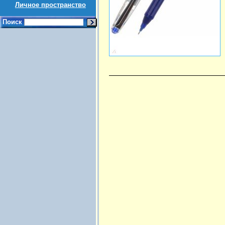
Личное пространство
Поиск