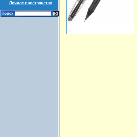
Личное пространство
Поиск