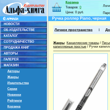
Корзина
Логин
Товаров:
0
Цена:
0 руб.
Пар
Ручка роллер Piano, черная
НОВОСТИ
ОБ ИЗДАТЕЛЬСТВЕ
Личное пространство
До
КАТАЛОГ
СОТРУДНИЧЕСТВО
Жанры
:
Канцелярские товары
/
Пись
капиллярные простые
/
Ручки капилл
ПРОДАЖА КНИГ
АВТОРЫ
ГАЛЕРЕЯ
МАГАЗИН
Авторы
Жанры
Издательства
Серии
Новинки
Рейтинги
Корзина