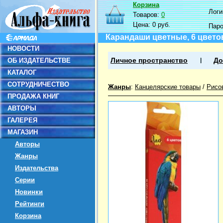
Корзина
Логин
Товаров:
0
Цена:
0 руб.
Пар
Карандаши цветные, 6 цвето
НОВОСТИ
ОБ ИЗДАТЕЛЬСТВЕ
Личное пространство
До
КАТАЛОГ
СОТРУДНИЧЕСТВО
Жанры
:
Канцелярские товары
/
Рисо
ПРОДАЖА КНИГ
АВТОРЫ
ГАЛЕРЕЯ
МАГАЗИН
Авторы
Жанры
Издательства
Серии
Новинки
Рейтинги
Корзина