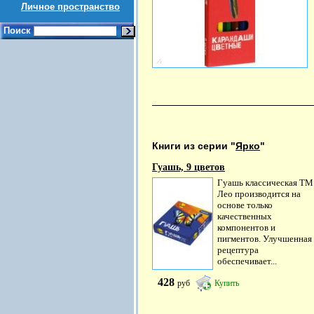
Личное пространство
Поиск
Книги из серии "
Ярко
"
Гуашь, 9 цветов
Гуашь классическая ТМ
Лео производится на
основе только
качественных
компонентов и
пигментов. Улучшенная
рецептура
обеспечивает...
428
руб
Купить