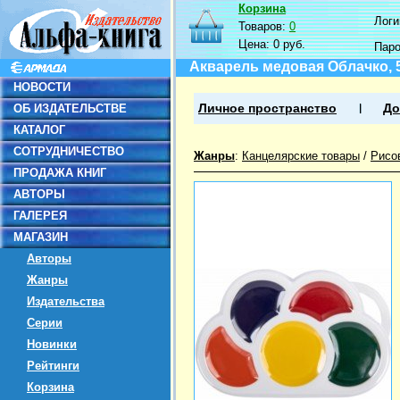
Корзина
Логин
Товаров:
0
Цена:
0 руб.
Пар
Акварель медовая Облачко, 
НОВОСТИ
ОБ ИЗДАТЕЛЬСТВЕ
Личное пространство
До
КАТАЛОГ
СОТРУДНИЧЕСТВО
Жанры
:
Канцелярские товары
/
Рисо
ПРОДАЖА КНИГ
АВТОРЫ
ГАЛЕРЕЯ
МАГАЗИН
Авторы
Жанры
Издательства
Серии
Новинки
Рейтинги
Корзина