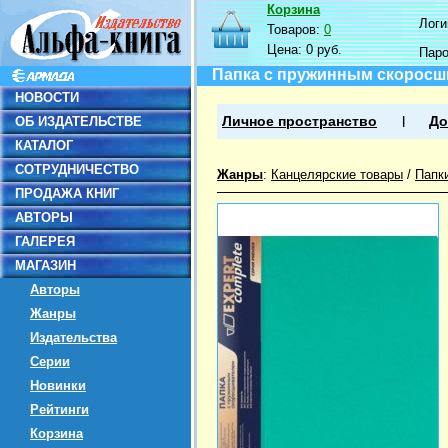
Корзина
Логин
Товаров:
0
Цена:
0 руб.
Пар
Папка с пружинным скоросши
НОВОСТИ
ОБ ИЗДАТЕЛЬСТВЕ
Личное пространство
До
КАТАЛОГ
СОТРУДНИЧЕСТВО
Жанры
:
Канцелярские товары
/
Папк
ПРОДАЖА КНИГ
АВТОРЫ
ГАЛЕРЕЯ
МАГАЗИН
Авторы
Жанры
Издательства
Серии
Новинки
Рейтинги
Корзина