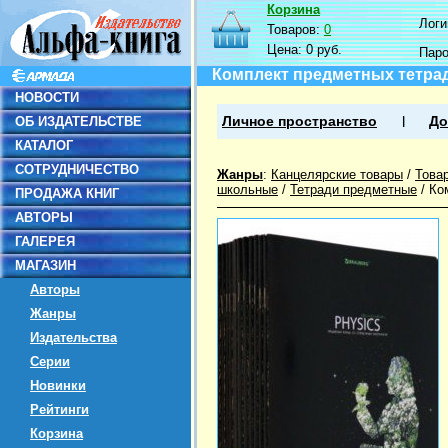
Корзина
Логин
Товаров:
0
Цена:
0 руб.
Пар
Комплект предметных тетрадей
НОВОСТИ
ОБ ИЗДАТЕЛЬСТВЕ
Личное пространство
До
КАТАЛОГ
СОТРУДНИЧЕСТВО
Жанры
:
Канцелярские товары
/
Това
школьные
/
Тетради предметные
/
Ко
ПРОДАЖА КНИГ
АВТОРЫ
ГАЛЕРЕЯ
МАГАЗИН
Авторы
Жанры
Издательства
Серии
Новинки
Рейтинги
Корзина