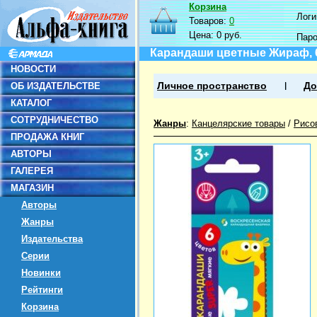
Корзина
Логин
Товаров:
0
Цена:
0 руб.
Пар
Карандаши цветные Жираф, 6
НОВОСТИ
ОБ ИЗДАТЕЛЬСТВЕ
Личное пространство
До
КАТАЛОГ
СОТРУДНИЧЕСТВО
Жанры
:
Канцелярские товары
/
Рисо
ПРОДАЖА КНИГ
АВТОРЫ
ГАЛЕРЕЯ
МАГАЗИН
Авторы
Жанры
Издательства
Серии
Новинки
Рейтинги
Корзина