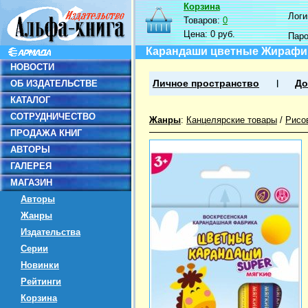
Корзина
Логин
Товаров:
0
Цена:
0 руб.
Пар
Карандаши цветные Жирафик,
НОВОСТИ
ОБ ИЗДАТЕЛЬСТВЕ
Личное пространство
До
КАТАЛОГ
СОТРУДНИЧЕСТВО
Жанры
:
Канцелярские товары
/
Рисо
ПРОДАЖА КНИГ
АВТОРЫ
ГАЛЕРЕЯ
МАГАЗИН
Авторы
Жанры
Издательства
Серии
Новинки
Рейтинги
Корзина