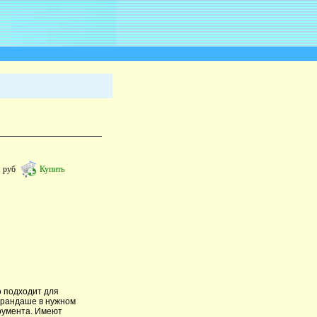
1
руб
Купить
 подходит для
арандаше в нужном
румента. Имеют