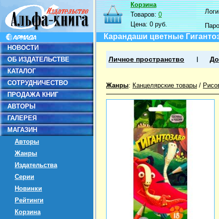
Корзина
Логин
Товаров:
0
Цена:
0 руб.
Пар
Карандаши цветные Гигантоз
НОВОСТИ
ОБ ИЗДАТЕЛЬСТВЕ
Личное пространство
До
КАТАЛОГ
СОТРУДНИЧЕСТВО
Жанры
:
Канцелярские товары
/
Рисо
ПРОДАЖА КНИГ
АВТОРЫ
ГАЛЕРЕЯ
МАГАЗИН
Авторы
Жанры
Издательства
Серии
Новинки
Рейтинги
Корзина