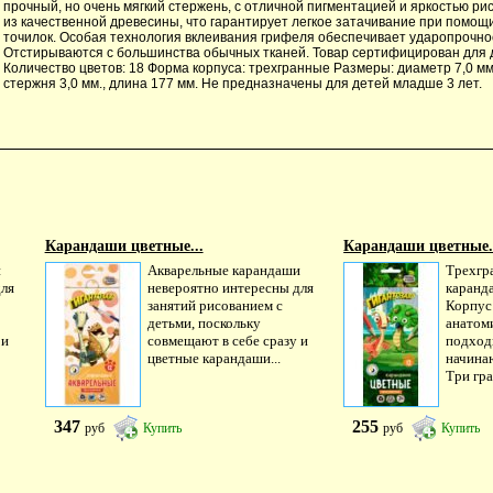
прочный, но очень мягкий стержень, с отличной пигментацией и яркостью ри
из качественной древесины, что гарантирует легкое затачивание при помощ
точилок. Особая технология вклеивания грифеля обеспечивает ударопрочно
Отстирываются с большинства обычных тканей. Товар сертифицирован для де
Количество цветов: 18 Форма корпуса: трехгранные Размеры: диаметр 7,0 мм
стержня 3,0 мм., длина 177 мм. Не предназначены для детей младше 3 лет.
Карандаши цветные...
Карандаши цветные.
и
Акварельные карандаши
Трехгр
для
невероятно интересны для
каранд
занятий рисованием с
Корпус
детьми, поскольку
анатом
 и
совмещают в себе сразу и
подход
цветные карандаши...
начина
Три гра
347
255
руб
Купить
руб
Купить