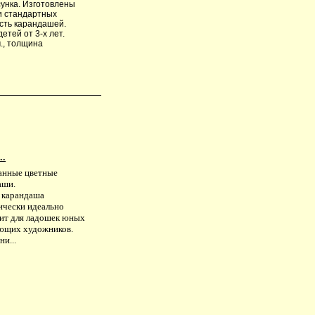
сунка. Изготовлены
и стандартных
сть карандашей.
тей от 3-х лет.
., толщина
..
анные цветные
аши.
 карандаша
ически идеально
ит для ладошек юных
ющих художников.
ни...