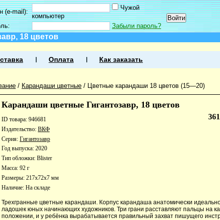
Чужой
 (e-mail):
компьютер
оль:
Забыли пароль?
авр, 18 цветов
ставка
Оплата
Как заказать
вание
/
Карандаши цветные
/
Цветные карандаши 18 цветов (15—20)
Карандаши цветные Гигантозавр, 18 цветов
36
ID товара: 946681
Издательство:
ВКФ
Серия:
Гигантозавр
Год выпуска: 2020
Тип обложки: Blister
Масса: 92 г
Размеры: 217x72x7 мм
Наличие:
На складе
Трехгранные цветные карандаши. Корпус карандаша анатомически идеально
ладошек юных начинающих художников. Три грани расставляют пальцы на к
положении, и у ребёнка вырабатывается правильный захват пишущего инст