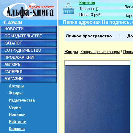
Корзина
Логин
Товаров:
0
Цена:
0 руб.
Пар
Папка адресная На подпись, 
НОВОСТИ
ОБ ИЗДАТЕЛЬСТВЕ
Личное пространство
До
КАТАЛОГ
СОТРУДНИЧЕСТВО
Жанры
:
Канцелярские товары
/
Папк
ПРОДАЖА КНИГ
АВТОРЫ
ГАЛЕРЕЯ
МАГАЗИН
Авторы
Жанры
Издательства
Серии
Новинки
Рейтинги
Корзина