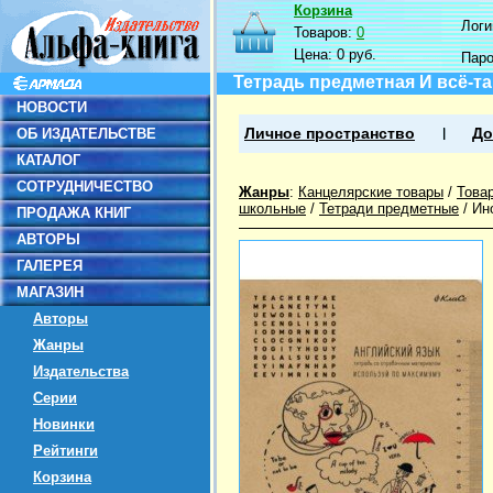
Корзина
Логин
Товаров:
0
Цена:
0 руб.
Пар
Тетрадь предметная И всё-так
НОВОСТИ
ОБ ИЗДАТЕЛЬСТВЕ
Личное пространство
До
КАТАЛОГ
СОТРУДНИЧЕСТВО
Жанры
:
Канцелярские товары
/
Това
школьные
/
Тетради предметные
/
Ин
ПРОДАЖА КНИГ
АВТОРЫ
ГАЛЕРЕЯ
МАГАЗИН
Авторы
Жанры
Издательства
Серии
Новинки
Рейтинги
Корзина