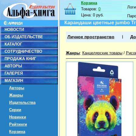
Корзина
Логин
Товаров:
0
Цена:
0 руб.
Пар
Карандаши цветные jumbo Tri
НОВОСТИ
ОБ ИЗДАТЕЛЬСТВЕ
Личное пространство
До
КАТАЛОГ
СОТРУДНИЧЕСТВО
Жанры
:
Канцелярские товары
/
Рисо
ПРОДАЖА КНИГ
АВТОРЫ
ГАЛЕРЕЯ
МАГАЗИН
Авторы
Жанры
Издательства
Серии
Новинки
Рейтинги
Корзина