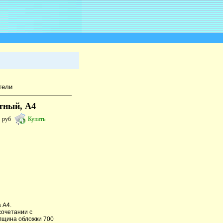
тели
ятный, А4
8
руб
Купить
 А4.
сочетании с
олщина обложки 700