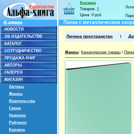
Корзина
Логин
Товаров:
0
Цена:
0 руб.
Пар
Папка с металлическим скоро
НОВОСТИ
ОБ ИЗДАТЕЛЬСТВЕ
Личное пространство
До
КАТАЛОГ
СОТРУДНИЧЕСТВО
Жанры
:
Канцелярские товары
/
Папк
ПРОДАЖА КНИГ
АВТОРЫ
ГАЛЕРЕЯ
МАГАЗИН
Авторы
Жанры
Издательства
Серии
Новинки
Рейтинги
Корзина