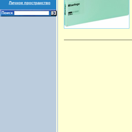
Личное пространство
Поиск