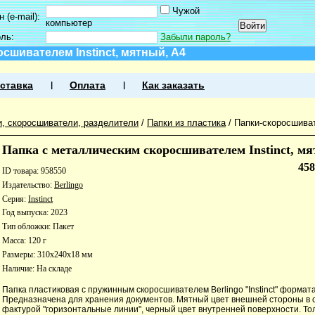
Чужой
 (e-mail):
компьютер
оль:
Забыли пароль?
сшивателем Instinct, мятный, А4
ставка
Оплата
Как заказать
и, скоросшиватели, разделители
/
Папки из пластика
/
Папки-скоросшива
Папка с металлическим скоросшивателем Instinct, м
45
ID товара: 958550
Издательство:
Berlingo
Серия:
Instinct
Год выпуска: 2023
Тип обложки: Пакет
Масса: 120 г
Размеры: 310x240x18 мм
Наличие:
На складе
Папка пластиковая с пружинным скоросшивателем Berlingo "Instinct" формата
Предназначена для хранения документов. Мятный цвет внешней стороны в 
фактурой "горизонтальные линии", черный цвет внутренней поверхности. Т