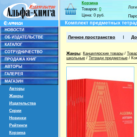
Корзина
Логин
Товаров:
0
Цена:
0 руб.
Пар
Комплект предметных тетрад
НОВОСТИ
ОБ ИЗДАТЕЛЬСТВЕ
Личное пространство
До
КАТАЛОГ
СОТРУДНИЧЕСТВО
Жанры
:
Канцелярские товары
/
Това
школьные
/
Тетради предметные
/
Ко
ПРОДАЖА КНИГ
АВТОРЫ
ГАЛЕРЕЯ
МАГАЗИН
Авторы
Жанры
Издательства
Серии
Новинки
Рейтинги
Корзина