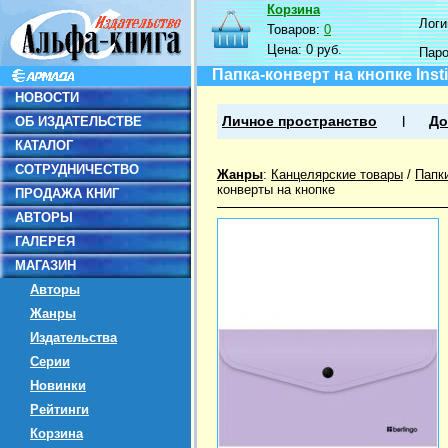
Корзина
Логин
Товаров:
0
Цена:
0 руб.
Пар
Папка-конверт на кнопке Insti
НОВОСТИ
ОБ ИЗДАТЕЛЬСТВЕ
Личное пространство
До
КАТАЛОГ
СОТРУДНИЧЕСТВО
Жанры
:
Канцелярские товары
/
Папк
конверты на кнопке
ПРОДАЖА КНИГ
АВТОРЫ
ГАЛЕРЕЯ
МАГАЗИН
Авторы
Жанры
Издательства
Серии
Новинки
Рейтинги
Корзина