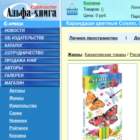
Корзина
Логин
Товаров:
0
Цена:
0 руб.
Пар
Карандаши цветные Cosmo, 
НОВОСТИ
ОБ ИЗДАТЕЛЬСТВЕ
Личное пространство
До
КАТАЛОГ
СОТРУДНИЧЕСТВО
Жанры
:
Канцелярские товары
/
Рисо
ПРОДАЖА КНИГ
АВТОРЫ
ГАЛЕРЕЯ
МАГАЗИН
Авторы
Жанры
Издательства
Серии
Новинки
Рейтинги
Корзина