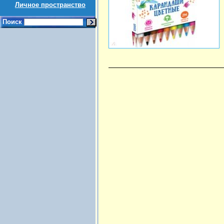
Личное пространство
Поиск