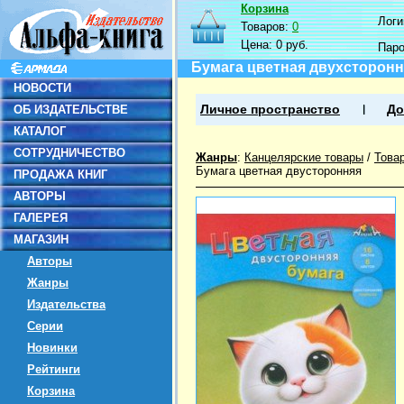
Корзина
Логин
Товаров:
0
Цена:
0 руб.
Пар
Бумага цветная двухстороння
НОВОСТИ
ОБ ИЗДАТЕЛЬСТВЕ
Личное пространство
До
КАТАЛОГ
СОТРУДНИЧЕСТВО
Жанры
:
Канцелярские товары
/
Това
Бумага цветная двусторонняя
ПРОДАЖА КНИГ
АВТОРЫ
ГАЛЕРЕЯ
МАГАЗИН
Авторы
Жанры
Издательства
Серии
Новинки
Рейтинги
Корзина