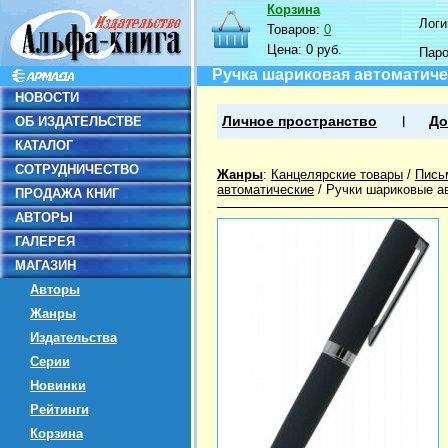
Корзина
Логин
Товаров:
0
Цена:
0 руб.
Пар
Ручка шариковая автоматичес
НОВОСТИ
ОБ ИЗДАТЕЛЬСТВЕ
Личное пространство
До
КАТАЛОГ
СОТРУДНИЧЕСТВО
Жанры
:
Канцелярские товары
/
Пись
автоматические
/
Ручки шариковые а
ПРОДАЖА КНИГ
АВТОРЫ
ГАЛЕРЕЯ
МАГАЗИН
Авторы
Жанры
Издательства
Серии
Новинки
Рейтинги
Корзина