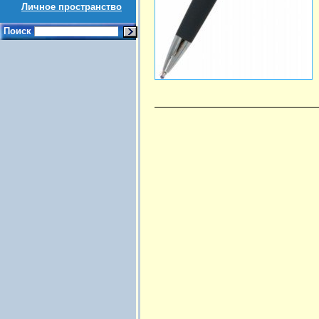
Личное пространство
Поиск