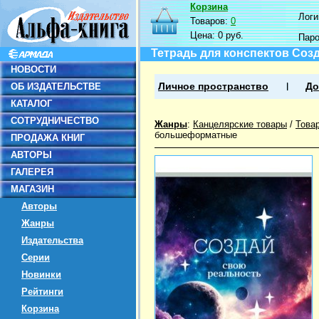
Корзина
Логин
Товаров:
0
Цена:
0 руб.
Пар
Тетрадь для конспектов Созд
НОВОСТИ
ОБ ИЗДАТЕЛЬСТВЕ
Личное пространство
До
КАТАЛОГ
СОТРУДНИЧЕСТВО
Жанры
:
Канцелярские товары
/
Това
большеформатные
ПРОДАЖА КНИГ
АВТОРЫ
ГАЛЕРЕЯ
МАГАЗИН
Авторы
Жанры
Издательства
Серии
Новинки
Рейтинги
Корзина