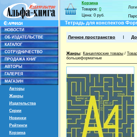
Корзина
Логин
Товаров:
0
Цена:
0 руб.
Пар
Тетрадь для конспектов Форма
НОВОСТИ
ОБ ИЗДАТЕЛЬСТВЕ
Личное пространство
До
КАТАЛОГ
СОТРУДНИЧЕСТВО
Жанры
:
Канцелярские товары
/
Това
большеформатные
ПРОДАЖА КНИГ
АВТОРЫ
ГАЛЕРЕЯ
МАГАЗИН
Авторы
Жанры
Издательства
Серии
Новинки
Рейтинги
Корзина