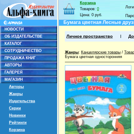
Корзина
Логин
Товаров:
0
Цена:
0 руб.
Пар
Бумага цветная Лесные друзь
НОВОСТИ
ОБ ИЗДАТЕЛЬСТВЕ
Личное пространство
До
КАТАЛОГ
СОТРУДНИЧЕСТВО
Жанры
:
Канцелярские товары
/
Това
Бумага цветная односторонняя
ПРОДАЖА КНИГ
АВТОРЫ
ГАЛЕРЕЯ
МАГАЗИН
Авторы
Жанры
Издательства
Серии
Новинки
Рейтинги
Корзина