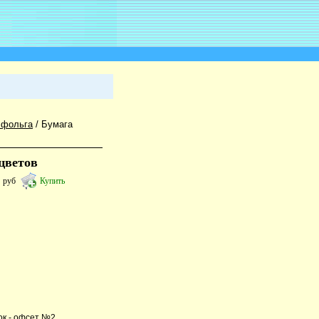
 фольга
/
Бумага
цветов
3
руб
Купить
ок - офсет №2,