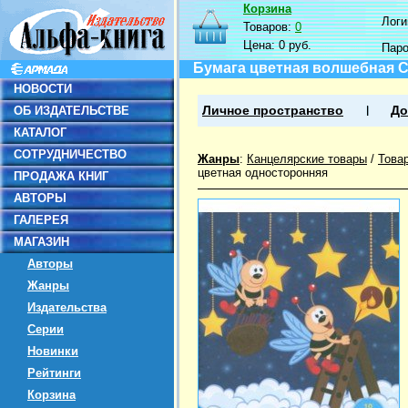
Корзина
Логин
Товаров:
0
Цена:
0 руб.
Пар
Бумага цветная волшебная Св
НОВОСТИ
ОБ ИЗДАТЕЛЬСТВЕ
Личное пространство
До
КАТАЛОГ
СОТРУДНИЧЕСТВО
Жанры
:
Канцелярские товары
/
Това
цветная односторонняя
ПРОДАЖА КНИГ
АВТОРЫ
ГАЛЕРЕЯ
МАГАЗИН
Авторы
Жанры
Издательства
Серии
Новинки
Рейтинги
Корзина