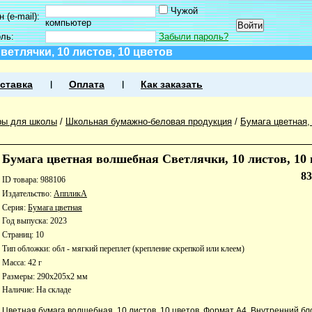
Чужой
 (e-mail):
компьютер
оль:
Забыли пароль?
етлячки, 10 листов, 10 цветов
ставка
Оплата
Как заказать
ры для школы
/
Школьная бумажно-беловая продукция
/
Бумага цветная,
Бумага цветная волшебная Светлячки, 10 листов, 10 
8
ID товара: 988106
Издательство:
АппликА
Серия:
Бумага цветная
Год выпуска: 2023
Страниц: 10
Тип обложки: обл - мягкий переплет (крепление скрепкой или клеем)
Масса: 42 г
Размеры: 290x205x2 мм
Наличие:
На складе
Цветная бумага волшебная. 10 листов, 10 цветов. Формат А4. Внутренний бл