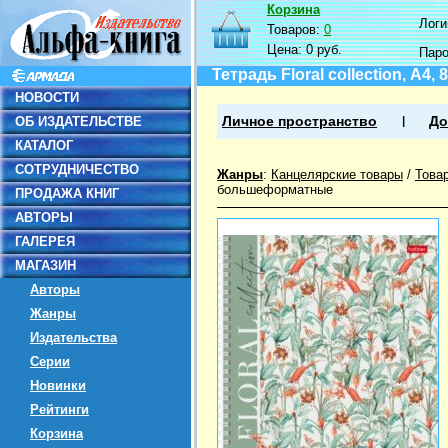
Корзина
Логин
Товаров:
0
Цена:
0 руб.
Пар
Тетрадь Floral collection, А4,
НОВОСТИ
ОБ ИЗДАТЕЛЬСТВЕ
Личное пространство
До
КАТАЛОГ
СОТРУДНИЧЕСТВО
Жанры
:
Канцелярские товары
/
Това
большеформатные
ПРОДАЖА КНИГ
АВТОРЫ
ГАЛЕРЕЯ
МАГАЗИН
Авторы
Жанры
Издательства
Серии
Новинки
Рейтинги
Корзина