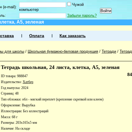
Чужой
 (e-mail):
компьютер
оль:
Забыли пароль?
клетка, А5, зеленая
ставка
Оплата
Как заказать
ры для школы
/
Школьная бумажно-беловая продукция
/
Тетради
/
Тетра
Тетрадь школьная, 24 листа, клетка, А5, зеленая
8
ID товара: 988847
Издательство:
Хатбер
Год выпуска: 2024
Страниц: 48
Тип обложки: обл - мягкий переплет (крепление скрепкой или клеем)
Оформление: Вырубка
Иллюстрации: Без иллюстраций
Масса: 68 г
Размеры: 203x165x5 мм
Наличие:
На складе