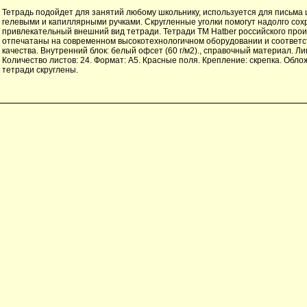
Тетрадь подойдет для занятий любому школьнику, используется для письма
гелевыми и капиллярными ручками. Скругленные уголки помогут надолго сох
привлекательный внешний вид тетради. Тетради ТМ Hatber российского про
отпечатаны на современном высокотехнологичном оборудовании и соответс
качества. Внутренний блок: белый офсет (60 г/м2)., справочный материал. Лин
Количество листов: 24. Формат: А5. Красные поля. Крепление: скрепка. Облож
тетради скруглены.