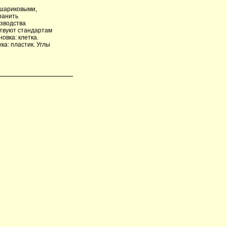
 шариковыми,
ранить
изводства
твуют стандартам
овка: клетка.
ка: пластик. Углы