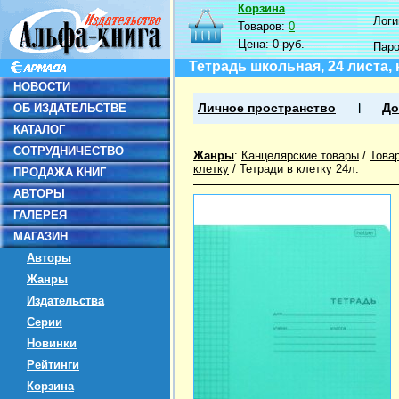
Корзина
Логин
Товаров:
0
Цена:
0 руб.
Пар
Тетрадь школьная, 24 листа, 
НОВОСТИ
ОБ ИЗДАТЕЛЬСТВЕ
Личное пространство
До
КАТАЛОГ
СОТРУДНИЧЕСТВО
Жанры
:
Канцелярские товары
/
Това
клетку
/
Тетради в клетку 24л.
ПРОДАЖА КНИГ
АВТОРЫ
ГАЛЕРЕЯ
МАГАЗИН
Авторы
Жанры
Издательства
Серии
Новинки
Рейтинги
Корзина