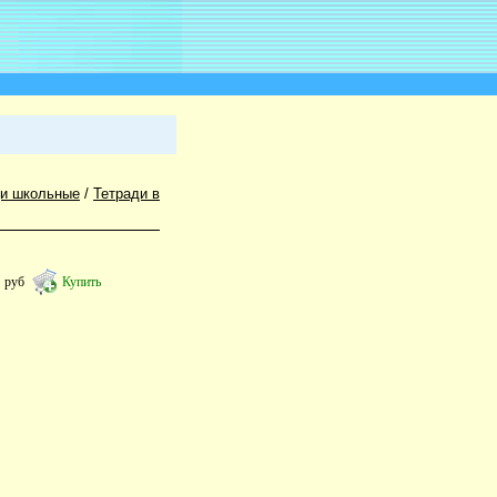
ди школьные
/
Тетради в
4
руб
Купить