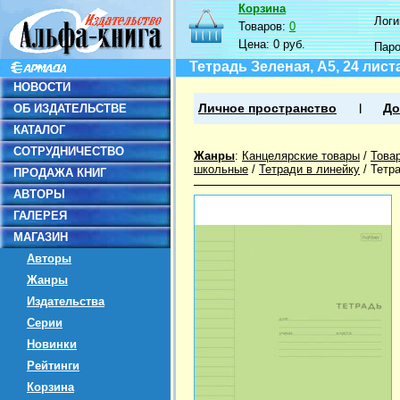
Корзина
Логин
Товаров:
0
Цена:
0 руб.
Пар
Тетрадь Зеленая, А5, 24 лист
НОВОСТИ
ОБ ИЗДАТЕЛЬСТВЕ
Личное пространство
До
КАТАЛОГ
СОТРУДНИЧЕСТВО
Жанры
:
Канцелярские товары
/
Това
школьные
/
Тетради в линейку
/
Тетра
ПРОДАЖА КНИГ
АВТОРЫ
ГАЛЕРЕЯ
МАГАЗИН
Авторы
Жанры
Издательства
Серии
Новинки
Рейтинги
Корзина