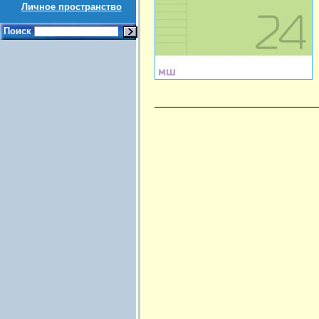
Личное пространство
Поиск