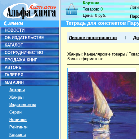
Корзина
Логин
Товаров:
0
Цена:
0 руб.
Пар
Тетрадь для конспектов Пару
НОВОСТИ
ОБ ИЗДАТЕЛЬСТВЕ
Личное пространство
До
КАТАЛОГ
СОТРУДНИЧЕСТВО
Жанры
:
Канцелярские товары
/
Това
большеформатные
ПРОДАЖА КНИГ
АВТОРЫ
ГАЛЕРЕЯ
МАГАЗИН
Авторы
Жанры
Издательства
Серии
Новинки
Рейтинги
Корзина