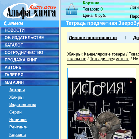
Корзина
Логин
Товаров:
0
Цена:
0 руб.
Пар
Тетрадь предметная Зверобуд
НОВОСТИ
ОБ ИЗДАТЕЛЬСТВЕ
Личное пространство
До
КАТАЛОГ
СОТРУДНИЧЕСТВО
Жанры
:
Канцелярские товары
/
Това
школьные
/
Тетради предметные
/
Ис
ПРОДАЖА КНИГ
АВТОРЫ
ГАЛЕРЕЯ
МАГАЗИН
Авторы
Жанры
Издательства
Серии
Новинки
Рейтинги
Корзина