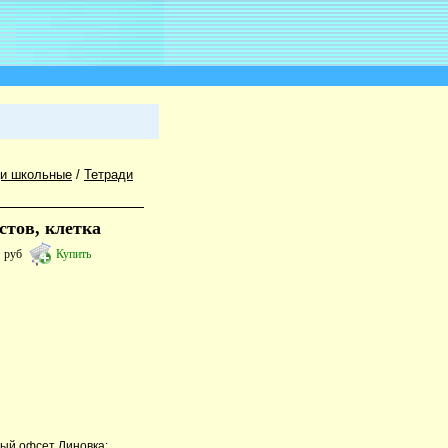
ди школьные
/
Тетради
стов, клетка
7
руб
Купить
лый офсет Линовка: