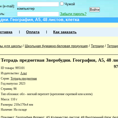
Чужой
 (e-mail):
компьютер
оль:
Забыли пароль?
ни. География, А5, 48 листов, клетка
ставка
Оплата
Как заказать
ры для школы
/
Школьная бумажно-беловая продукция
/
Тетради
/
Тетра
Тетрадь предметная Зверобудни. География, А5, 48 ли
9
ID товара: 995101
Издательство:
Альт
Серия:
Тетрадь предметная
Год выпуска: 2023
Страниц: 96
Тип обложки: обл - мягкий переплет (крепление скрепкой или клеем)
Масса: 110 г
Размеры: 210x170x4 мм
Наличие:
На складе
Предмет: География Формат: А5 Количество листов: 48 Внутренний блок: бе