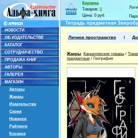
Корзина
Логин
Товаров:
0
Цена:
0 руб.
Пар
Тетрадь предметная Зверобуд
НОВОСТИ
ОБ ИЗДАТЕЛЬСТВЕ
Личное пространство
До
КАТАЛОГ
СОТРУДНИЧЕСТВО
Жанры
:
Канцелярские товары
/
Това
предметные
/
География
ПРОДАЖА КНИГ
АВТОРЫ
ГАЛЕРЕЯ
МАГАЗИН
Авторы
Жанры
Издательства
Серии
Новинки
Рейтинги
Корзина