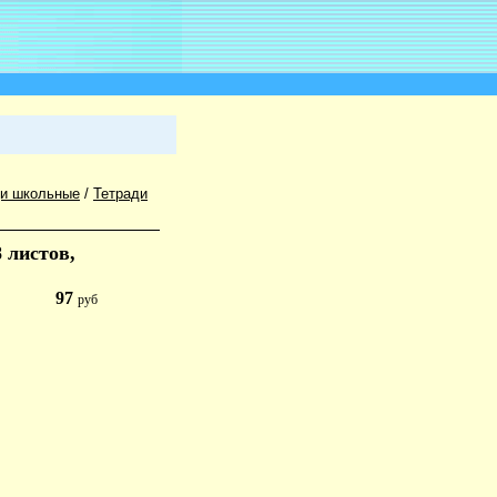
ди школьные
/
Тетради
 листов,
97
руб