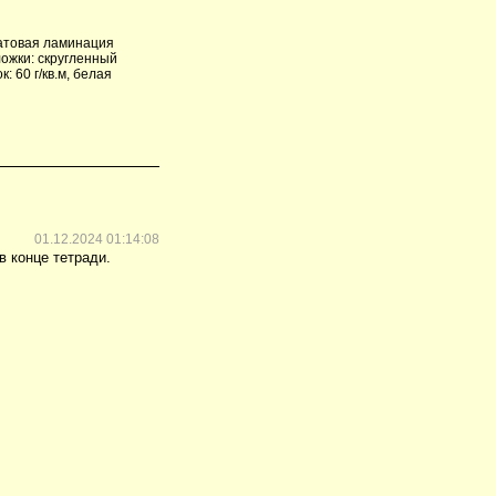
матовая ламинация
ложки: скругленный
: 60 г/кв.м, белая
01.12.2024 01:14:08
в конце тетради.