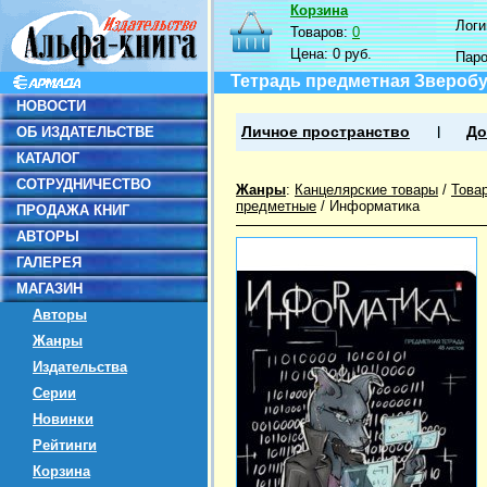
Корзина
Логин
Товаров:
0
Цена:
0 руб.
Пар
Тетрадь предметная Зверобуд
НОВОСТИ
ОБ ИЗДАТЕЛЬСТВЕ
Личное пространство
До
КАТАЛОГ
СОТРУДНИЧЕСТВО
Жанры
:
Канцелярские товары
/
Това
предметные
/
Информатика
ПРОДАЖА КНИГ
АВТОРЫ
ГАЛЕРЕЯ
МАГАЗИН
Авторы
Жанры
Издательства
Серии
Новинки
Рейтинги
Корзина