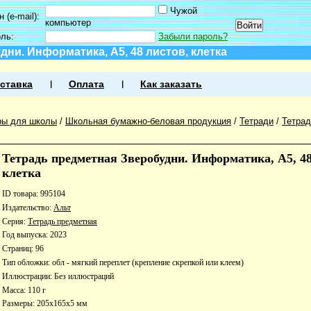
Чужой
 (e-mail):
компьютер
оль:
Забыли пароль?
ни. Информатика, А5, 48 листов, клетка
ставка
Оплата
Как заказать
ры для школы
/
Школьная бумажно-беловая продукция
/
Тетради
/
Тетра
Тетрадь предметная Зверобудни. Информатика, А5, 48
клетка
ID товара: 995104
Издательство:
Альт
Серия:
Тетрадь предметная
Год выпуска: 2023
Страниц: 96
Тип обложки: обл - мягкий переплет (крепление скрепкой или клеем)
Иллюстрации: Без иллюстраций
Масса: 110 г
Размеры: 205x165x5 мм