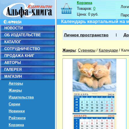
Корзина
Логин
Товаров:
0
Цена:
0 руб.
Пар
Календарь квартальный на м
НОВОСТИ
ОБ ИЗДАТЕЛЬСТВЕ
Личное пространство
До
КАТАЛОГ
СОТРУДНИЧЕСТВО
Жанры
:
Сувениры
/
Календари
/
Кал
ПРОДАЖА КНИГ
АВТОРЫ
ГАЛЕРЕЯ
МАГАЗИН
Авторы
Жанры
Издательства
Серии
Новинки
Рейтинги
Корзина