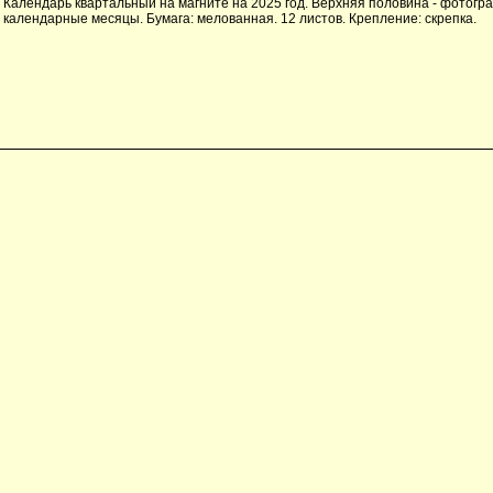
Календарь квартальный на магните на 2025 год. Верхняя половина - фотогра
календарные месяцы. Бумага: мелованная. 12 листов. Крепление: скрепка.