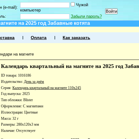
Чужой
 (e-mail):
компьютер
оль:
Забыли пароль?
агните на 2025 год Забавные котята
ставка
Оплата
Как заказать
ендари на магните
Календарь квартальный на магните на 2025 год Заба
ID товара: 1016186
Издательство:
День за днём
Серия:
Календарь квартальный на магните 110х245
Год выпуска: 2025
Тип обложки: Blister
Оформление: С магнитами
Иллюстрации: Цветные
Масса: 32 г
Размеры: 280x120x3 мм
Наличие:
Отсутствует