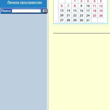
Личное пространство
Поиск