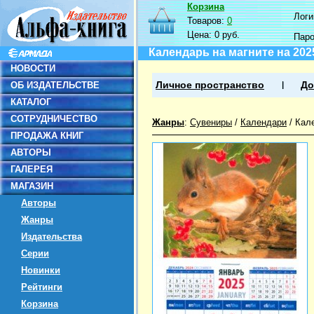
Корзина
Логин
Товаров:
0
Цена:
0 руб.
Пар
Календарь на магните на 202
НОВОСТИ
ОБ ИЗДАТЕЛЬСТВЕ
Личное пространство
До
КАТАЛОГ
СОТРУДНИЧЕСТВО
Жанры
:
Сувениры
/
Календари
/
Кал
ПРОДАЖА КНИГ
АВТОРЫ
ГАЛЕРЕЯ
МАГАЗИН
Авторы
Жанры
Издательства
Серии
Новинки
Рейтинги
Корзина