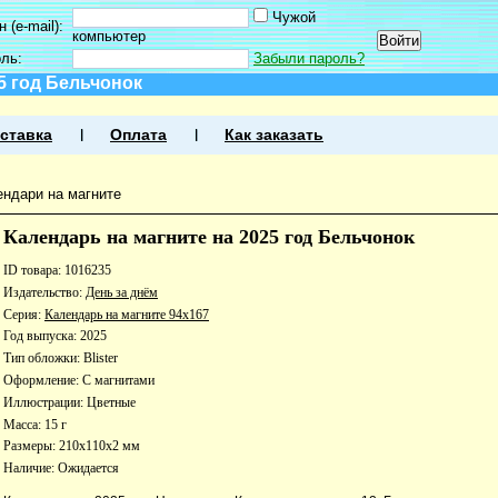
Чужой
 (e-mail):
компьютер
оль:
Забыли пароль?
5 год Бельчонок
ставка
Оплата
Как заказать
ендари на магните
Календарь на магните на 2025 год Бельчонок
ID товара: 1016235
Издательство:
День за днём
Серия:
Календарь на магните 94х167
Год выпуска: 2025
Тип обложки: Blister
Оформление: С магнитами
Иллюстрации: Цветные
Масса: 15 г
Размеры: 210x110x2 мм
Наличие:
Ожидается