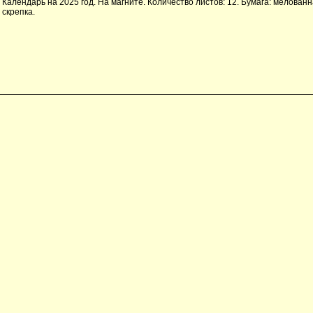
Календарь на 2025 год. На магните. Количество листов: 12. Бумага: мелован
скрепка.