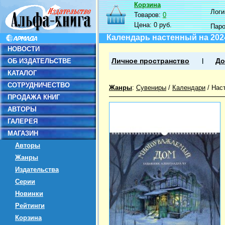
Корзина
Логин
Товаров:
0
Цена:
0 руб.
Пар
Календарь настенный на 20
НОВОСТИ
ОБ ИЗДАТЕЛЬСТВЕ
Личное пространство
До
КАТАЛОГ
СОТРУДНИЧЕСТВО
Жанры
:
Сувениры
/
Календари
/
Нас
ПРОДАЖА КНИГ
АВТОРЫ
ГАЛЕРЕЯ
МАГАЗИН
Авторы
Жанры
Издательства
Серии
Новинки
Рейтинги
Корзина