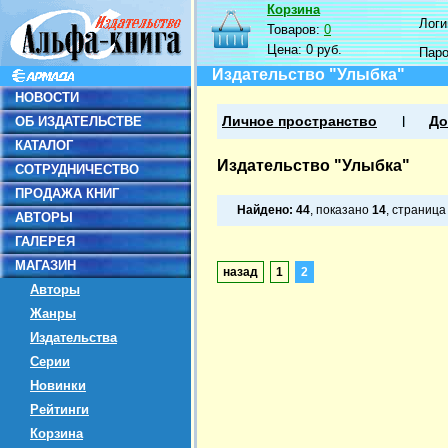
Корзина
Логин
Товаров:
0
Цена:
0 руб.
Пар
Издательство "Улыбка"
НОВОСТИ
ОБ ИЗДАТЕЛЬСТВЕ
Личное пространство
До
КАТАЛОГ
Издательство "Улыбка"
СОТРУДНИЧЕСТВО
ПРОДАЖА КНИГ
Найдено:
44
, показано
14
, страниц
АВТОРЫ
ГАЛЕРЕЯ
МАГАЗИН
назад
1
2
Авторы
Жанры
Издательства
Серии
Новинки
Рейтинги
Корзина