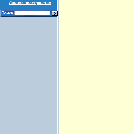
Личное пространство
Поиск