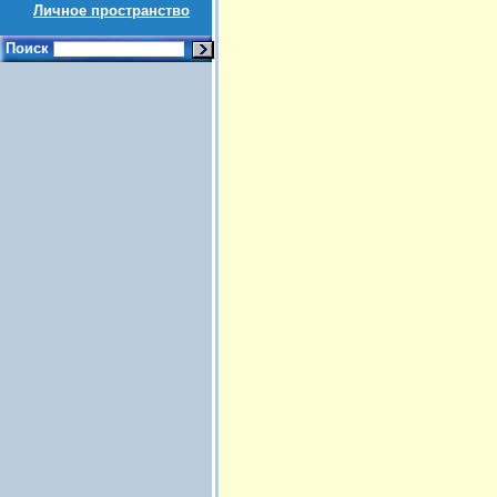
Личное пространство
Поиск