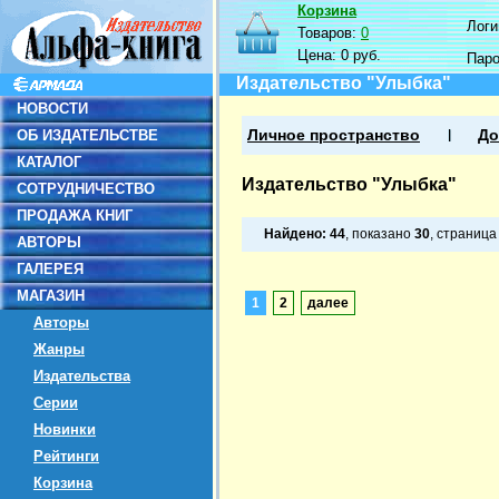
Корзина
Логин
Товаров:
0
Цена:
0 руб.
Пар
Издательство "Улыбка"
НОВОСТИ
ОБ ИЗДАТЕЛЬСТВЕ
Личное пространство
До
КАТАЛОГ
Издательство "Улыбка"
СОТРУДНИЧЕСТВО
ПРОДАЖА КНИГ
Найдено:
44
, показано
30
, страниц
АВТОРЫ
ГАЛЕРЕЯ
МАГАЗИН
1
2
далее
Авторы
Жанры
Издательства
Серии
Новинки
Рейтинги
Корзина