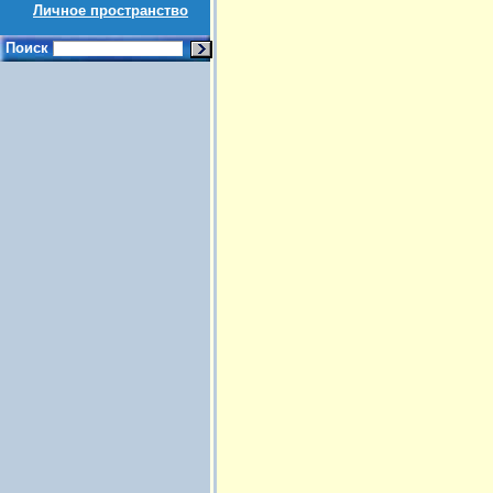
Личное пространство
Поиск