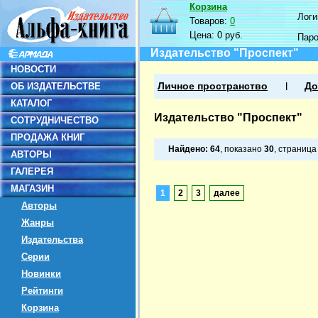
Корзина
Логин
Товаров:
0
Цена:
0 руб.
Пар
Издательство "Проспект"
НОВОСТИ
ОБ ИЗДАТЕЛЬСТВЕ
Личное пространство
До
КАТАЛОГ
Издательство "Проспект"
СОТРУДНИЧЕСТВО
ПРОДАЖА КНИГ
Найдено:
64
, показано
30
, страниц
АВТОРЫ
ГАЛЕРЕЯ
МАГАЗИН
1
2
3
далее
Авторы
Жанры
Издательства
Серии
Новинки
Рейтинги
Корзина