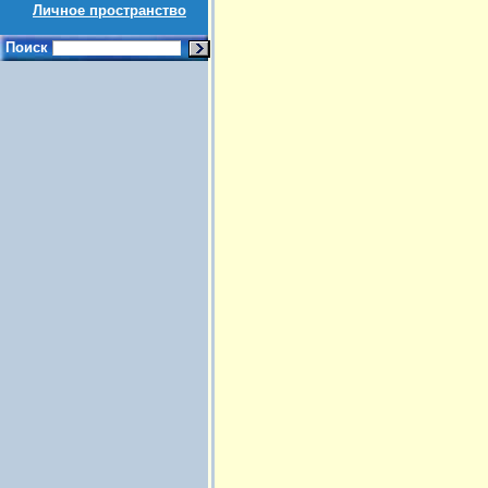
Личное пространство
Поиск