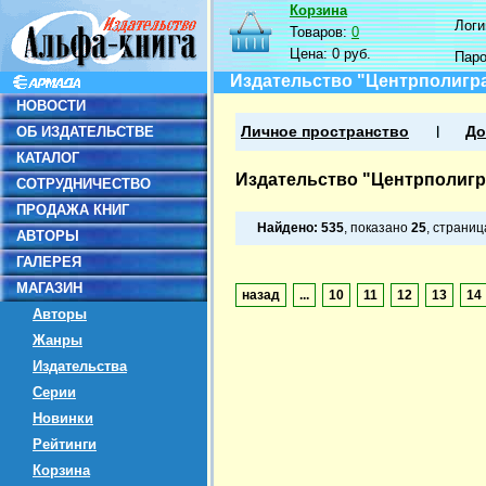
Корзина
Логин
Товаров:
0
Цена:
0 руб.
Пар
Издательство "Центрполигр
НОВОСТИ
ОБ ИЗДАТЕЛЬСТВЕ
Личное пространство
До
КАТАЛОГ
Издательство "Центрполиг
СОТРУДНИЧЕСТВО
ПРОДАЖА КНИГ
Найдено:
535
, показано
25
, страни
АВТОРЫ
ГАЛЕРЕЯ
МАГАЗИН
назад
...
10
11
12
13
14
Авторы
Жанры
Издательства
Серии
Новинки
Рейтинги
Корзина