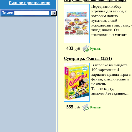
Личное пространство
Перед вами набор
игрушек для ванны, с
Поиск
которым можно
купаться, а ещё
использовать как рамку 
вкладышами. Он
изготовлен из мягкого...
433
руб
Купить
Суперигра. Фанты (3591)
В коробке вы найдёте
100 карточек и 4
варианта правил игры в
фанты, классические и
не очень.
Тяните карту,
выполняйте задание,...
555
руб
Купить