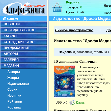
Корзина
Логин
Товаров:
0
Цена:
0 руб.
Пар
Издательство "Дрофа Медиа
НОВОСТИ
ОБ ИЗДАТЕЛЬСТВЕ
Личное пространство
До
КАТАЛОГ
Издательство "Дрофа Меди
СОТРУДНИЧЕСТВО
ПРОДАЖА КНИГ
Найдено:
8
, показано
8
, страница
1
АВТОРЫ
ГАЛЕРЕЯ
3D аппликация Солнечная...
МАГАЗИН
3D-аппликация -
современный
Авторы
увлекательный вид
Жанры
творчества. Данный
набор позволит создать
Издательства
необыкновенно
Серии
выразительную 3D-
картину....
Новинки
Рейтинги
366
руб
Купить
Корзина
Игрушки для ванной. Транспорт