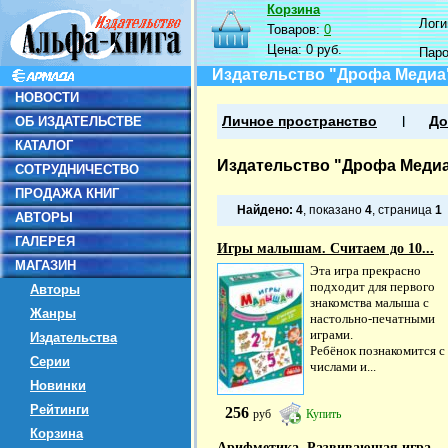
Корзина
Логин
Товаров:
0
Цена:
0 руб.
Пар
Издательство "Дрофа Медиа
НОВОСТИ
ОБ ИЗДАТЕЛЬСТВЕ
Личное пространство
До
КАТАЛОГ
Издательство "Дрофа Меди
СОТРУДНИЧЕСТВО
ПРОДАЖА КНИГ
Найдено:
4
, показано
4
, страница
1
АВТОРЫ
ГАЛЕРЕЯ
Игры малышам. Считаем до 10...
МАГАЗИН
Эта игра прекрасно
подходит для первого
Авторы
знакомства малыша с
Жанры
настольно-печатными
играми.
Издательства
Ребёнок познакомится с
Серии
числами и...
Новинки
Рейтинги
256
руб
Купить
Корзина
Арифметика. Развивающая игра...