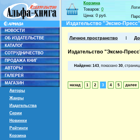
Корзина
Логин
Товаров:
0
Цена:
0 руб.
Пар
Издательство "Эксмо-Пресс
НОВОСТИ
ОБ ИЗДАТЕЛЬСТВЕ
Личное пространство
До
КАТАЛОГ
Издательство "Эксмо-Пресс
СОТРУДНИЧЕСТВО
ПРОДАЖА КНИГ
Найдено:
143
, показано
30
, страни
АВТОРЫ
ГАЛЕРЕЯ
МАГАЗИН
назад
1
2
3
4
5
далее
Авторы
Жанры
Издательства
Серии
Новинки
Рейтинги
Корзина