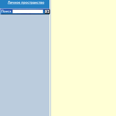
Личное пространство
Поиск