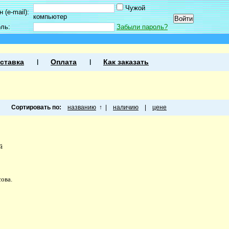
Чужой
 (e-mail):
компьютер
оль:
Забыли пароль?
ставка
Оплата
Как заказать
Сортировать по:
названию
↑
|
наличию
|
цене
й
ова.