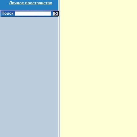
Личное пространство
Поиск