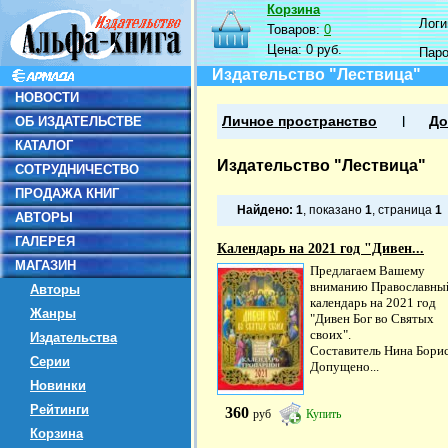
Корзина
Логин
Товаров:
0
Цена:
0 руб.
Пар
Издательство "Лествица"
НОВОСТИ
ОБ ИЗДАТЕЛЬСТВЕ
Личное пространство
До
КАТАЛОГ
Издательство "Лествица"
СОТРУДНИЧЕСТВО
ПРОДАЖА КНИГ
Найдено:
1
, показано
1
, страница
1
АВТОРЫ
ГАЛЕРЕЯ
Календарь на 2021 год "Дивен...
МАГАЗИН
Предлагаем Вашему
вниманию Православны
Авторы
календарь на 2021 год
Жанры
"Дивен Бог во Святых
своих".
Издательства
Составитель Нина Борис
Серии
Допущено...
Новинки
Рейтинги
360
руб
Купить
Корзина