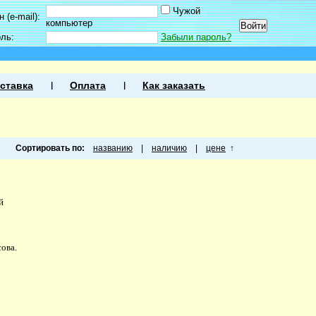
Чужой
 (e-mail):
компьютер
оль:
Забыли пароль?
ставка
Оплата
Как заказать
Сортировать по:
названию
|
наличию
|
цене
↑
й
ова.