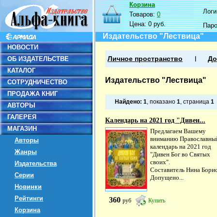
Корзина
Логин
Товаров:
0
Цена:
0 руб.
Пар
Издательство "Лествица"
НОВОСТИ
ОБ ИЗДАТЕЛЬСТВЕ
Личное пространство
До
КАТАЛОГ
Издательство "Лествица"
СОТРУДНИЧЕСТВО
ПРОДАЖА КНИГ
Найдено:
1
, показано
1
, страница
1
АВТОРЫ
ГАЛЕРЕЯ
Календарь на 2021 год "Дивен...
МАГАЗИН
Предлагаем Вашему
вниманию Православны
Авторы
календарь на 2021 год
Жанры
"Дивен Бог во Святых
своих".
Издательства
Составитель Нина Борис
Серии
Допущено...
Новинки
Рейтинги
360
руб
Купить
Корзина