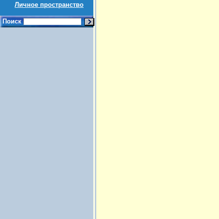
Личное пространство
Поиск