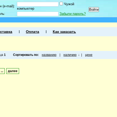
Чужой
 (e-mail):
компьютер
оль:
Забыли пароль?
ставка
Оплата
Как заказать
ица
1
Сортировать по:
названию
|
наличию
↓
|
цене
...
далее