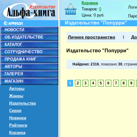
Корзина
Логин
Товаров:
0
Цена:
0 руб.
Пар
Издательство "Попурри"
НОВОСТИ
ОБ ИЗДАТЕЛЬСТВЕ
Личное пространство
До
КАТАЛОГ
Издательство "Попурри"
СОТРУДНИЧЕСТВО
ПРОДАЖА КНИГ
Найдено:
2316
, показано
30
, стран
АВТОРЫ
ГАЛЕРЕЯ
МАГАЗИН
1
2
3
4
5
6
7
8
9
Авторы
Жанры
Издательства
Серии
Новинки
Рейтинги
Корзина