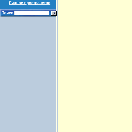
Личное пространство
Поиск