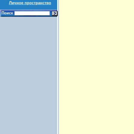
Личное пространство
Поиск