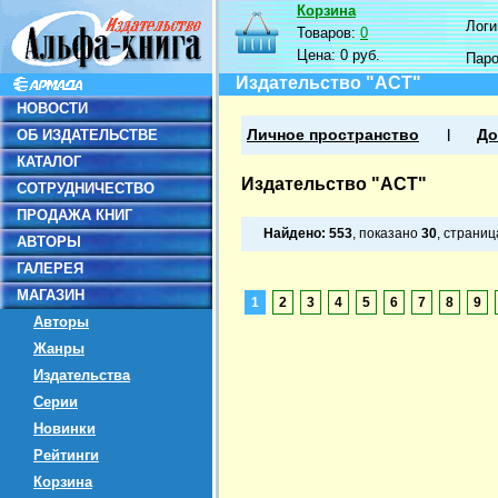
Корзина
Логин
Товаров:
0
Цена:
0 руб.
Пар
Издательство "АСТ"
НОВОСТИ
ОБ ИЗДАТЕЛЬСТВЕ
Личное пространство
До
КАТАЛОГ
Издательство "АСТ"
СОТРУДНИЧЕСТВО
ПРОДАЖА КНИГ
Найдено:
553
, показано
30
, страни
АВТОРЫ
ГАЛЕРЕЯ
МАГАЗИН
1
2
3
4
5
6
7
8
9
Авторы
Жанры
Издательства
Серии
Новинки
Рейтинги
Корзина