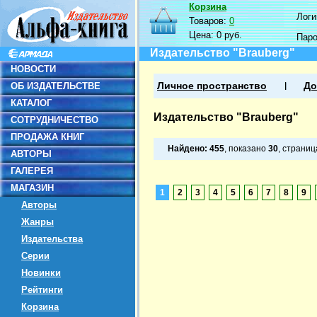
Корзина
Логин
Товаров:
0
Цена:
0 руб.
Пар
Издательство "Brauberg"
НОВОСТИ
ОБ ИЗДАТЕЛЬСТВЕ
Личное пространство
До
КАТАЛОГ
Издательство "Brauberg"
СОТРУДНИЧЕСТВО
ПРОДАЖА КНИГ
Найдено:
455
, показано
30
, страни
АВТОРЫ
ГАЛЕРЕЯ
МАГАЗИН
1
2
3
4
5
6
7
8
9
Авторы
Жанры
Издательства
Серии
Новинки
Рейтинги
Корзина