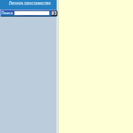
Личное пространство
Поиск