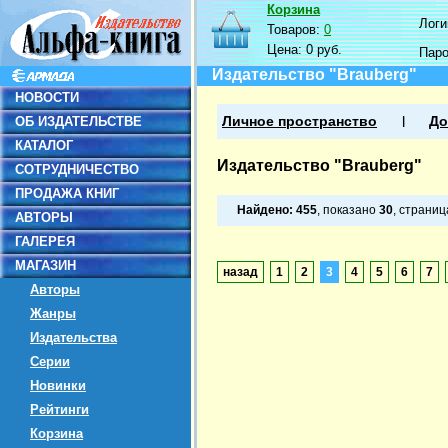
Корзина
Логин
Товаров:
0
Цена:
0 руб.
Пар
Издательство "Brauberg"
НОВОСТИ
ОБ ИЗДАТЕЛЬСТВЕ
Личное пространство
До
КАТАЛОГ
Издательство "Brauberg"
СОТРУДНИЧЕСТВО
ПРОДАЖА КНИГ
Найдено:
455
, показано
30
, страни
АВТОРЫ
ГАЛЕРЕЯ
МАГАЗИН
назад
1
2
3
4
5
6
7
Авторы
Жанры
Издательства
Серии
Новинки
Рейтинги
Корзина