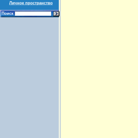
Личное пространство
Поиск