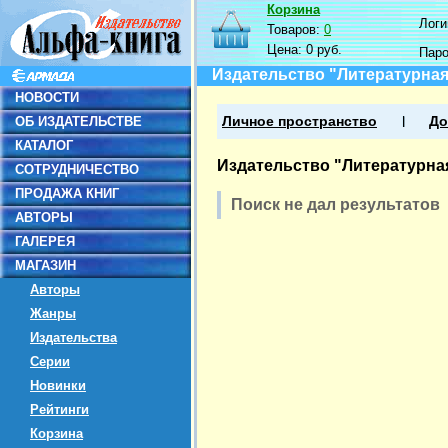
Корзина
Логин
Товаров:
0
Цена:
0 руб.
Пар
Издательство "Литературная
НОВОСТИ
ОБ ИЗДАТЕЛЬСТВЕ
Личное пространство
До
КАТАЛОГ
Издательство "Литературна
СОТРУДНИЧЕСТВО
ПРОДАЖА КНИГ
Поиск не дал результатов
АВТОРЫ
ГАЛЕРЕЯ
МАГАЗИН
Авторы
Жанры
Издательства
Серии
Новинки
Рейтинги
Корзина