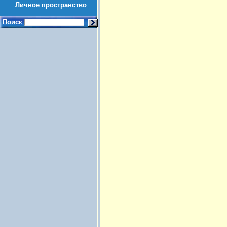
Личное пространство
Поиск