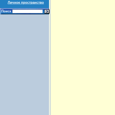
Личное пространство
Поиск