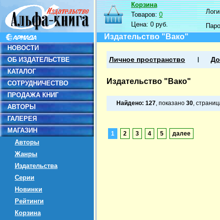
Корзина
Логин
Товаров:
0
Цена:
0 руб.
Пар
Издательство "Вако"
НОВОСТИ
ОБ ИЗДАТЕЛЬСТВЕ
Личное пространство
До
КАТАЛОГ
Издательство "Вако"
СОТРУДНИЧЕСТВО
ПРОДАЖА КНИГ
Найдено:
127
, показано
30
, страни
АВТОРЫ
ГАЛЕРЕЯ
МАГАЗИН
1
2
3
4
5
далее
Авторы
Жанры
Издательства
Серии
Новинки
Рейтинги
Корзина