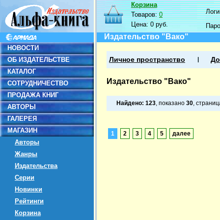
Корзина
Логин
Товаров:
0
Цена:
0 руб.
Пар
Издательство "Вако"
НОВОСТИ
ОБ ИЗДАТЕЛЬСТВЕ
Личное пространство
До
КАТАЛОГ
Издательство "Вако"
СОТРУДНИЧЕСТВО
ПРОДАЖА КНИГ
Найдено:
123
, показано
30
, страни
АВТОРЫ
ГАЛЕРЕЯ
МАГАЗИН
1
2
3
4
5
далее
Авторы
Жанры
Издательства
Серии
Новинки
Рейтинги
Корзина