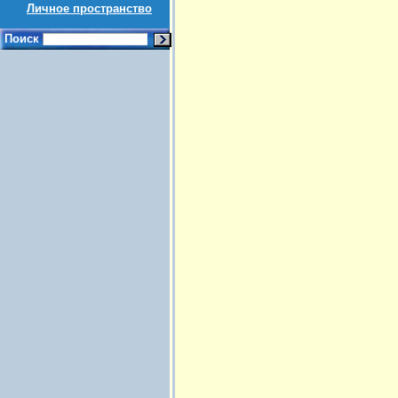
Личное пространство
Поиск