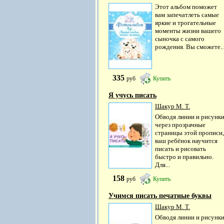
Этот альбом поможет
вам запечатлеть самые
яркие и трогательные
моменты жизни вашего
сыночка с самого
рождения. Вы сможете..
335
руб
Купить
Я учусь писать
Шакур М. Т.
Обводя линии и рисунк
через прозрачные
страницы этой прописи,
ваш ребёнок научится
писать и рисовать
быстро и правильно.
Для...
158
руб
Купить
Учимся писать печатные буквы
Шакур М. Т.
Обводя линии и рисунк