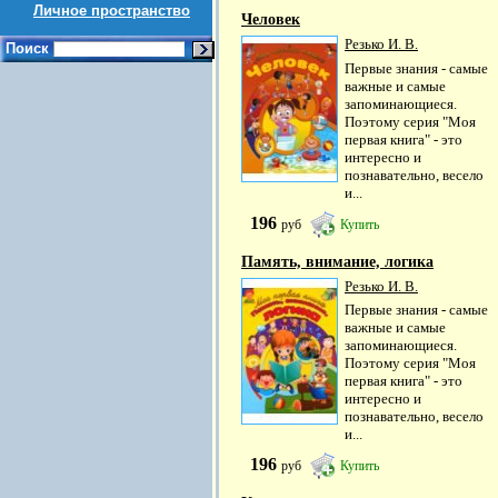
Личное пространство
Человек
Резько И. В.
Поиск
Первые знания - самые
важные и самые
запоминающиеся.
Поэтому серия "Моя
первая книга" - это
интересно и
познавательно, весело
и...
196
руб
Купить
Память, внимание, логика
Резько И. В.
Первые знания - самые
важные и самые
запоминающиеся.
Поэтому серия "Моя
первая книга" - это
интересно и
познавательно, весело
и...
196
руб
Купить