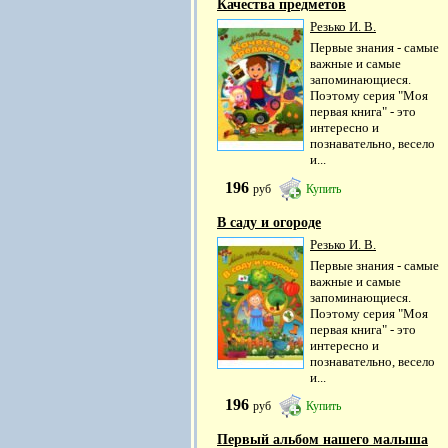
Качества предметов
Резько И. В.
Первые знания - самые
важные и самые
запоминающиеся.
Поэтому серия "Моя
первая книга" - это
интересно и
познавательно, весело
и...
196
руб
Купить
В саду и огороде
Резько И. В.
Первые знания - самые
важные и самые
запоминающиеся.
Поэтому серия "Моя
первая книга" - это
интересно и
познавательно, весело
и...
196
руб
Купить
Первый альбом нашего малыша