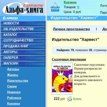
Корзина
Логин
Товаров:
0
Цена:
0 руб.
Пар
Издательство "Харвест"
НОВОСТИ
ОБ ИЗДАТЕЛЬСТВЕ
Личное пространство
До
КАТАЛОГ
Издательство "Харвест"
СОТРУДНИЧЕСТВО
ПРОДАЖА КНИГ
Найдено:
78
, показано
30
, страниц
АВТОРЫ
ГАЛЕРЕЯ
Сказочные персонажи
МАГАЗИН
Сказочные персонажи.
Первая раскраска по
Авторы
номерам.
Жанры
Для дошкольного и
младшего школьного
Издательства
возраста.
Серии
Новинки
Рейтинги
222
руб
Купить
Корзина