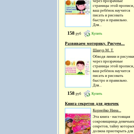
через прозрачные
страницы этой прописи,
ваш ребёнок научится
писать и рисовать
быстро и правильно.
Для...
158
руб
Купить
Развиваем моторику. Рисуем...
Шакур М. Т.
Обводя линии и рисунк
через прозрачные
страницы этой прописи,
ваш ребёнок научится
писать и рисовать
быстро и правильно.
Для...
158
руб
Купить
Книга секретов для девочек
Корнейко Нина...
Эта книга - настоящая
сокровищница девичьи
секретов, тайну которы
должна приоткрыть для